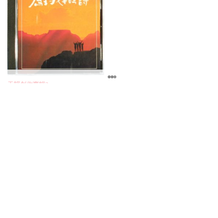
天韻創作專輯3
為主我要吟詩 ( 伴唱CD )
特價
NT200
NT400