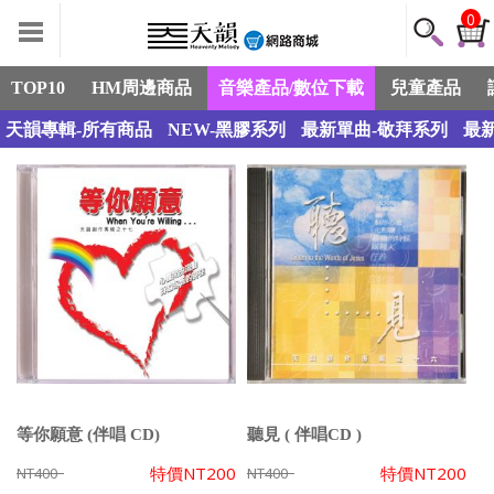
0
TOP10
HM周邊商品
音樂產品/數位下載
兒童產品
天韻專輯-所有商品
NEW-黑膠系列
最新單曲-敬拜系列
最
等你願意 (伴唱 CD)
聽見 ( 伴唱CD )
特價
NT200
特價
NT200
NT400
NT400