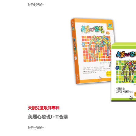
NT4,250
天韻兒童敬拜專輯
美麗心發現I+II合購
NT1,300