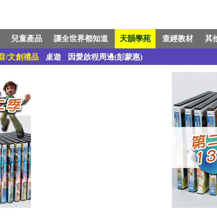
兒童產品
讓全世界都知道
天韻學苑
查經教材
其
音/文創禮品
桌遊
因愛啟程周邊(彭蒙惠)