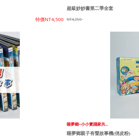
超級妙妙書第二季全套
特價
NT4,500
NT4,250
睡夢鄉+小小實踐家共...
睡夢鄉親子有聲故事機(俏皮粉)