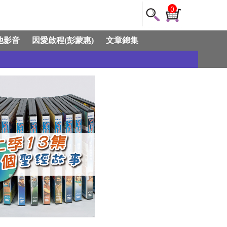
0
他影音
因愛啟程(彭蒙惠)
文章錦集