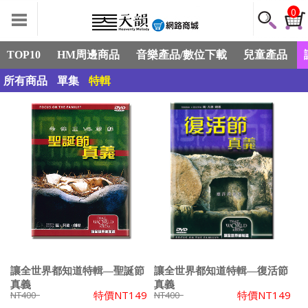
0
TOP10
HM周邊商品
音樂產品/數位下載
兒童產品
所有商品
單集
特輯
讓全世界都知道特輯—聖誕節
讓全世界都知道特輯—復活節
真義
真義
特價
NT149
特價
NT149
NT400
NT400