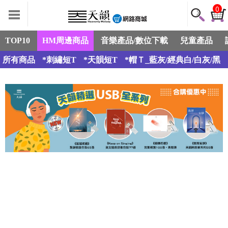
0
TOP10
HM周邊商品
音樂產品/數位下載
兒童產品
所有商品
*刺繡短T
*天韻短T
*帽Ｔ_藍灰/經典白/白灰/黑